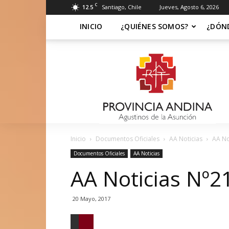
C
12.5
Santiago, Chile
Jueves, Agosto 6, 2026
INICIO
¿QUIÉNES SOMOS?
¿DÓN
Soy
Asuncionista
Inicio
Documentos Oficiales
AA Noticias
AA No
Documentos Oficiales
AA Noticias
AA Noticias Nº2
20 Mayo, 2017