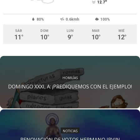
°
12.7
80%
0.6kmh
100%
SÁB
DOM
LUN
MAR
MIÉ
11
°
10
°
9
°
10
°
12
°
HOMILÍAS
DOMINGO XXXI, A: ¡PREDIQUEMOS CON EL EJEMPLO!
NOTICIAS
RENOVACIÓN DE VOTOS HERMANO IRVIN