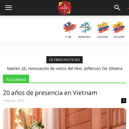
ÚLTIMAS NOTICIAS
Velación del Padre Silvio Herrera Herrera a.a. en la Capilla del
Colegio Emmanuel d’Alzon el día 21 de marzo desde las 9:00
Actualidad
20 años de presencia en Vietnam
4 Agosto, 2026
0