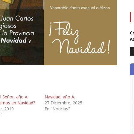
C
A
l Señor, año A:
Navidad, año A.
amos en Navidad?
27 Diciembre, 2025
e, 2019
En "Noticias"
s"