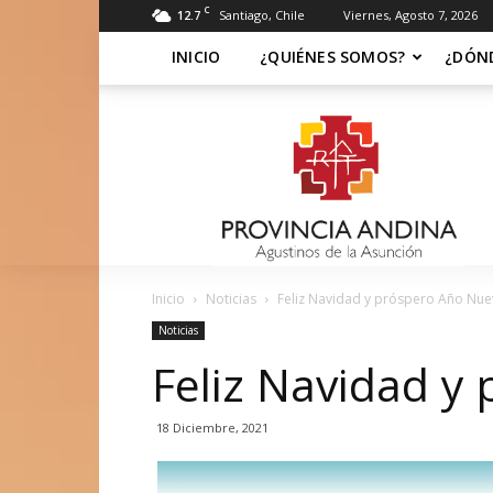
C
12.7
Santiago, Chile
Viernes, Agosto 7, 2026
INICIO
¿QUIÉNES SOMOS?
¿DÓN
Soy
Asuncionista
Inicio
Noticias
Feliz Navidad y próspero Año Nu
Noticias
Feliz Navidad y
18 Diciembre, 2021