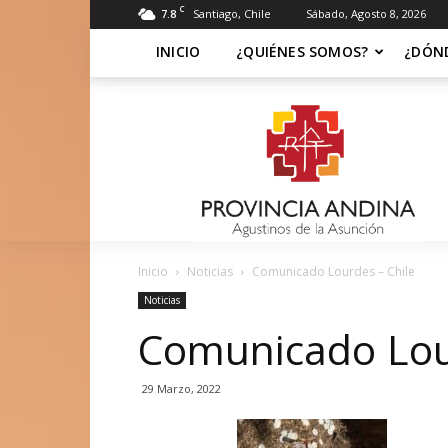
C
7.8
Santiago, Chile
Sábado, Agosto 8, 2026
INICIO
¿QUIÉNES SOMOS?
¿DÓN
Soy
Asuncionista
Inicio
Noticias
Comunicado Lourdes – Chile
Noticias
Comunicado Lou
29 Marzo, 2022