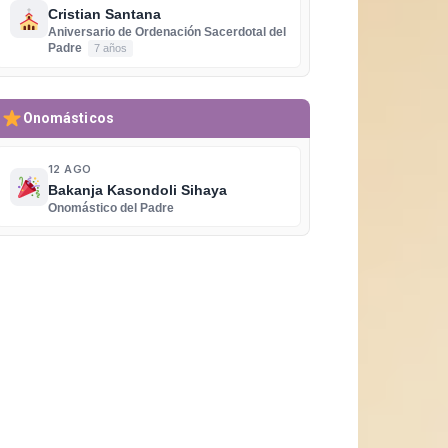
Cristian Santana
Aniversario de Ordenación Sacerdotal del
Padre
7 años
Onomásticos
12 AGO
Bakanja Kasondoli Sihaya
Onomástico del Padre