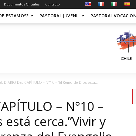
Documentos Oficiales
Contacto
DE ESTAMOS?
PASTORAL JUVENIL
PASTORAL VOCACIO
EL DIARIO DEL CAPÍTULO – N°10 – “El Reino de Dios está...
CAPÍTULO – N°10 –
 está cerca.”Vivir y