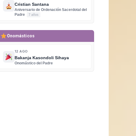
Cristian Santana
Aniversario de Ordenación Sacerdotal del
Padre
7 años
Onomásticos
12 AGO
Bakanja Kasondoli Sihaya
Onomástico del Padre