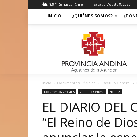
C
8.9
Santiago, Chile
Sábado, Agosto 8, 2026
INICIO
¿QUIÉNES SOMOS?
¿DÓN
Soy
Asuncionista
Inicio
Documentos Oficiales
Capítulo General
Documentos Oficiales
Capítulo General
Noticias
EL DIARIO DEL 
“El Reino de Dios