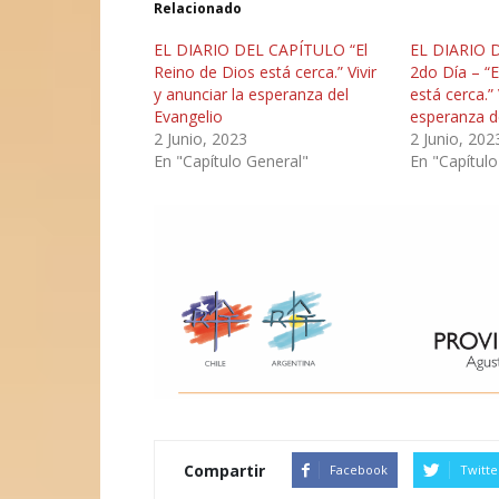
Relacionado
EL DIARIO DEL CAPÍTULO “El
EL DIARIO 
Reino de Dios está cerca.” Vivir
2do Día – “E
y anunciar la esperanza del
está cerca.” 
Evangelio
esperanza d
2 Junio, 2023
2 Junio, 202
En "Capítulo General"
En "Capítulo
Compartir
Facebook
Twitte