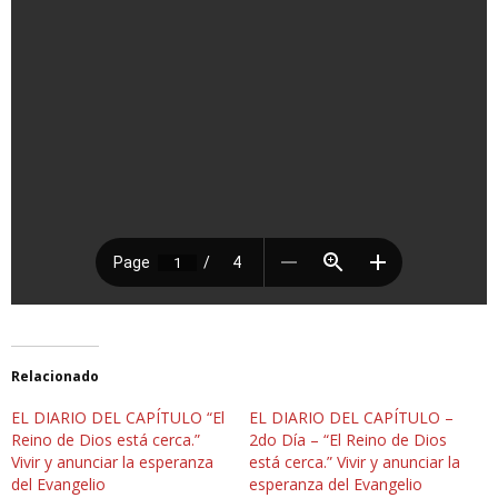
Relacionado
EL DIARIO DEL CAPÍTULO “El
EL DIARIO DEL CAPÍTULO –
Reino de Dios está cerca.”
2do Día – “El Reino de Dios
Vivir y anunciar la esperanza
está cerca.” Vivir y anunciar la
del Evangelio
esperanza del Evangelio