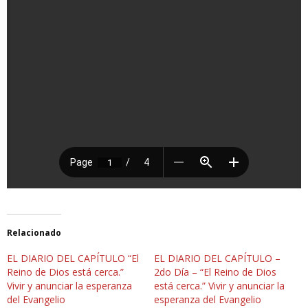
Relacionado
EL DIARIO DEL CAPÍTULO “El
EL DIARIO DEL CAPÍTULO –
Reino de Dios está cerca.”
2do Día – “El Reino de Dios
Vivir y anunciar la esperanza
está cerca.” Vivir y anunciar la
del Evangelio
esperanza del Evangelio