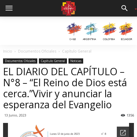
Inicio
Documentos Oficiales
Capítulo General
Documentos Oficiales
Capítulo General
Noticias
EL DIARIO DEL CAPÍTULO –
N°8 – “El Reino de Dios está
cerca.”Vivir y anunciar la
esperanza del Evangelio
13 Junio, 2023
1356