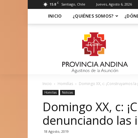
C
15.8
Santiago, Chile
Jueves, Agosto 6, 2026
INICIO
¿QUIÉNES SOMOS?
¿DÓN
Soy
Asuncionista
Inicio
Homilías
Domingo XX, c: ¡Construyamos la p
Homilías
Noticias
Domingo XX, c: ¡
denunciando las in
18 Agosto, 2019