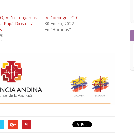
O, A: No tengamos
IV Domingo TO C
a Papá Dios está
30 Enero, 2022
os…
En "Homilías"
20
s"
r