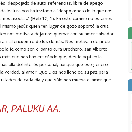
és, despojado de auto-referencias, libre de apego
nda lectura nos ha invitado a “despojarnos de lo que nos
e nos asedia…” (Heb 12, 1). En este camino no estamos
el mismo Jesús quien “en lugar de gozo soportó la cruz
es quien nos motiva a dejarnos quemar con su amor salvador
ra ir al encuentro de los demás. Nos motiva a dejar de
s de la fe como son el santo cura Brochero, san Alberto
 más que nos han enseñado que, desde aquí en la
y más allá del interés personal, aunque que eso genere
 la verdad, al amor. Que Dios nos llene de su paz para
icultades de cada día y que sólo nos mueva el amor que
AR, PALUKU AA.