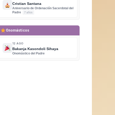
Cristian Santana
Aniversario de Ordenación Sacerdotal del
Padre
7 años
Onomásticos
12 AGO
Bakanja Kasondoli Sihaya
Onomástico del Padre