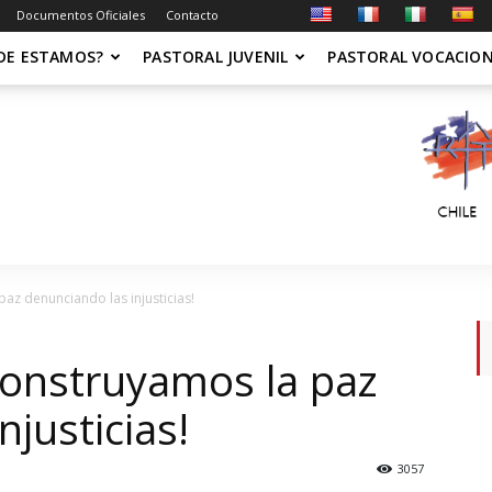
Documentos Oficiales
Contacto
DE ESTAMOS?
PASTORAL JUVENIL
PASTORAL VOCACIO
az denunciando las injusticias!
Construyamos la paz
justicias!
3057