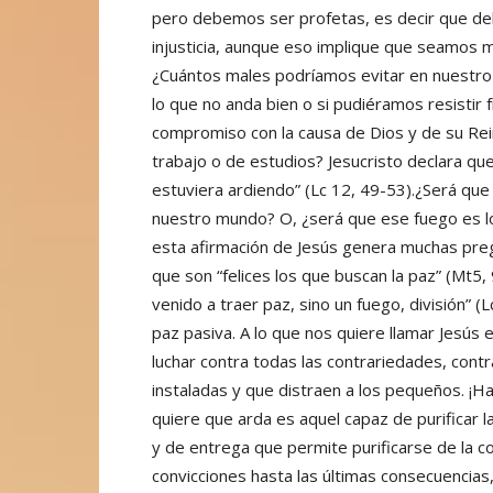
pero debemos ser profetas, es decir que de
injusticia, aunque eso implique que seamos m
¿Cuántos males podríamos evitar en nuestro 
lo que no anda bien o si pudiéramos resistir 
compromiso con la causa de Dios y de su Reino
trabajo o de estudios? Jesucristo declara que
estuviera ardiendo” (Lc 12, 49-53).¿Será que
nuestro mundo? O, ¿será que ese fuego es lo 
esta afirmación de Jesús genera muchas preg
que son “felices los que buscan la paz” (Mt5,
venido a traer paz, sino un fuego, división” (
paz pasiva. A lo que nos quiere llamar Jesús
luchar contra todas las contrariedades, contr
instaladas y que distraen a los pequeños. ¡Ha
quiere que arda es aquel capaz de purificar l
y de entrega que permite purificarse de la co
convicciones hasta las últimas consecuencias,