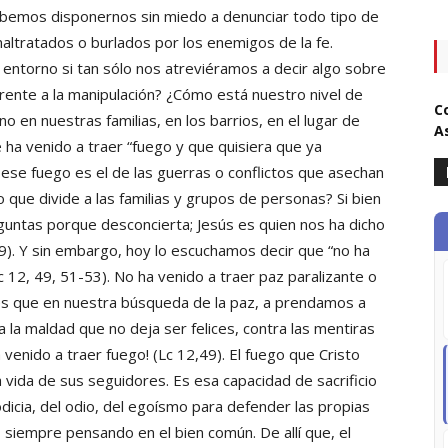
bemos disponernos sin miedo a denunciar todo tipo de
altratados o burlados por los enemigos de la fe.
entorno si tan sólo nos atreviéramos a decir algo sobre
frente a la manipulación? ¿Cómo está nuestro nivel de
C
 en nuestras familias, en los barrios, en el lugar de
A
 ha venido a traer “fuego y que quisiera que ya
 ese fuego es el de las guerras o conflictos que asechan
que divide a las familias y grupos de personas? Si bien
untas porque desconcierta; Jesús es quien nos ha dicho
 9). Y sin embargo, hoy lo escuchamos decir que “no ha
Lc 12, 49, 51-53). No ha venido a traer paz paralizante o
 es que en nuestra búsqueda de la paz, a prendamos a
a la maldad que no deja ser felices, contra las mentiras
 venido a traer fuego! (Lc 12,49). El fuego que Cristo
a vida de sus seguidores. Es esa capacidad de sacrificio
dicia, del odio, del egoísmo para defender las propias
 siempre pensando en el bien común. De allí que, el