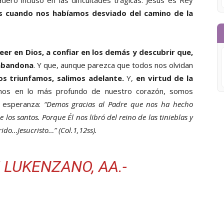
ero incluso en las dificultades trágicas. Jesús es Rey
os cuando nos habíamos desviado del camino de la
eer en Dios, a confiar en los demás y descubrir que,
 abandona
. Y que, aunque parezca que todos nos olvidan
os triunfamos, salimos adelante.
Y,
en virtud de la
os en lo más profundo de nuestro corazón, somos
n esperanza:
“Demos gracias al Padre que nos ha hecho
los santos. Porque Él nos libró del reino de las tinieblas y
ido…Jesucristo…” (Col.1,12ss).
 LUKENZANO, AA.-