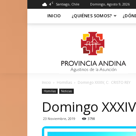
C
4
Santiago, Chile
Domingo, Agosto 9, 2026
INICIO
¿QUIÉNES SOMOS?
¿DÓN
Soy
Asuncionista
Inicio
Homilías
Domingo XXXIV, C: CRISTO REY
Homilías
Noticias
Domingo XXXIV
23 Noviembre, 2019
3798