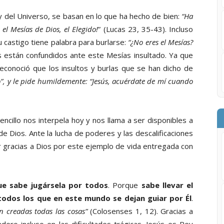
y del Universo, se basan en lo que ha hecho de bien:
“Ha
 el Mesías de Dios, el Elegido!
” (Lucas 23, 35-43). Incluso
u castigo tiene palabra para burlarse:
“¿No eres el Mesías?
os están confundidos ante este Mesías insultado. Ya que
reconoció que los insultos y burlas que se han dicho de
”, y le pide humildemente: “Jesús, acuérdate de mí cuando
ncillo nos interpela hoy y nos llama a ser disponibles a
de Dios. Ante la lucha de poderes y las descalificaciones
 gracias a Dios por este ejemplo de vida entregada con
que sabe jugársela por todos
. Porque
sabe llevar el
todos los que en este mundo se dejan guiar por Él
.
n creadas todas las cosas”
(Colosenses 1, 12). Gracias a