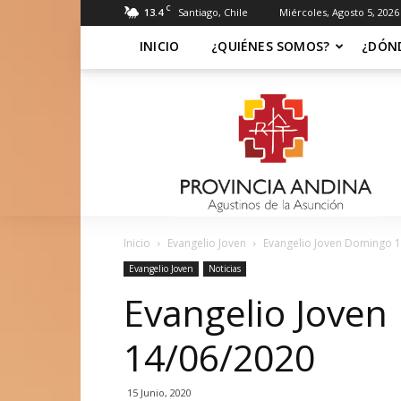
C
13.4
Santiago, Chile
Miércoles, Agosto 5, 2026
INICIO
¿QUIÉNES SOMOS?
¿DÓN
Soy
Asuncionista
Inicio
Evangelio Joven
Evangelio Joven Domingo 
Evangelio Joven
Noticias
Evangelio Jove
14/06/2020
15 Junio, 2020