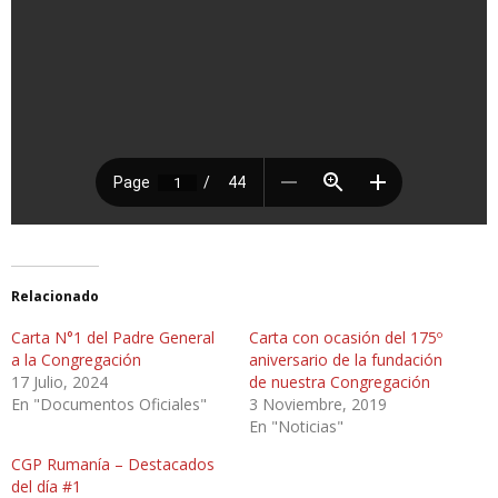
Relacionado
Carta N°1 del Padre General
Carta con ocasión del 175º
a la Congregación
aniversario de la fundación
17 Julio, 2024
de nuestra Congregación
En "Documentos Oficiales"
3 Noviembre, 2019
En "Noticias"
CGP Rumanía – Destacados
del día #1