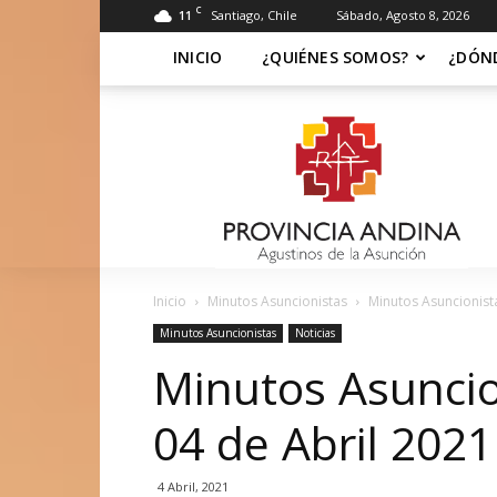
C
11
Santiago, Chile
Sábado, Agosto 8, 2026
INICIO
¿QUIÉNES SOMOS?
¿DÓN
Soy
Asuncionista
Inicio
Minutos Asuncionistas
Minutos Asuncionist
Minutos Asuncionistas
Noticias
Minutos Asunci
04 de Abril 2021
4 Abril, 2021