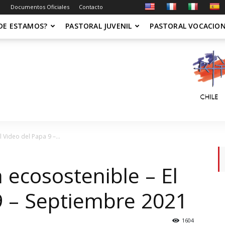
Documentos Oficiales
Contacto
DE ESTAMOS?
PASTORAL JUVENIL
PASTORAL VOCACIO
l Video del Papa 9 –...
a ecosostenible – El
9 – Septiembre 2021
1604