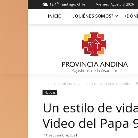
C
12.4
Santiago, Chile
Viernes, Agosto 7, 2026
INICIO
¿QUIÉNES SOMOS?
¿DÓN
Soy
Asuncionista
Inicio
Noticias
Un estilo de vida ecosostenible – E
Noticias
Un estilo de vid
Video del Papa 
11 Septiembre, 2021