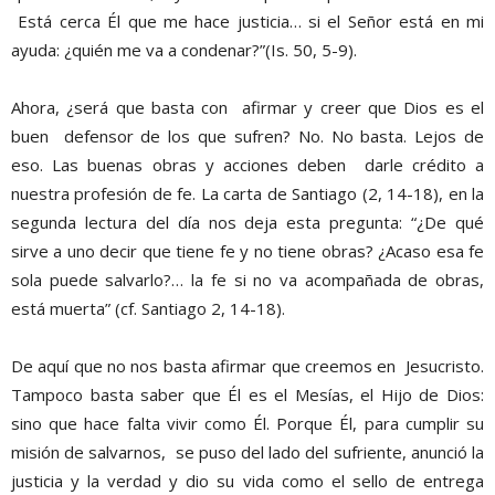
Está cerca Él que me hace justicia…
si el Señor está en
mi
ayud
a: ¿quién
me va a condenar?
”(
Is
.
50, 5-9).
Ahora, ¿será que basta con afirmar y creer que Dios es el
buen defensor de los que su
fren? No. No basta. Lejos de
es
o
.
L
as
buenas obras y
acciones deben darle crédito a
nuestra profesión de fe. La carta de Santiago
(2, 14-18)
, en
la
segunda lectura del día nos deja esta pregunta:
“¿De qué
sirve a
uno decir que tiene fe y no tiene obras? ¿Acaso esa fe
sola
puede salvarlo?… la fe si no va acompañada de obras,
está muerta”
(cf. Sant
iago
2, 14-18).
De aquí que no nos basta afirmar que creemos en Jesucristo.
Tampoco basta saber que Él es el Mesías, el Hijo de Dios:
sino que
hace falta vivir como Él
. Porque Él
,
para cumplir su
misión de salvarnos,
se puso del lado del sufriente, anunció la
justicia y la verdad y dio su vida como
el
sello de entrega