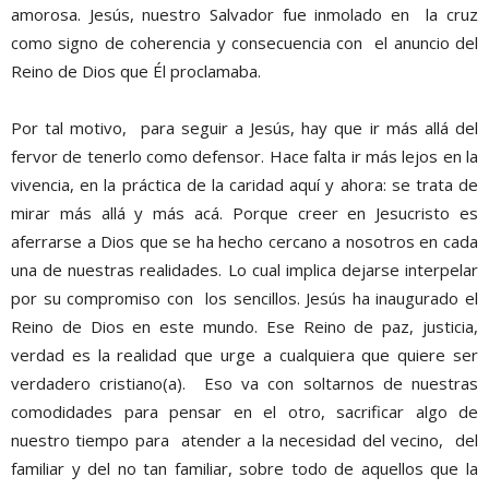
amorosa
.
Jesús, nuestro Salvador fue inmolado en la cruz
como signo de coherencia y consecuencia con el anuncio del
Reino de Dios que
Él
proclamaba.
Por tal motivo, para seguir a Jesús
, hay que ir más allá del
fervor de tenerlo como defensor
. Hace falta
ir más
lejos en la
vivencia
,
en la práctica de la caridad aquí y ahora: se trata de
mirar más allá y más acá.
Porque creer en
Jesucristo
es
aferrarse a Dios que se
ha hecho cercano a nosotros en
cada
una de nuestras realidades. Lo cual implica dejarse interpelar
por su compromiso con los sencillos.
Jesús ha inaugurado el
Reino
de Dios
en este mundo. Ese Reino de paz, justicia,
verdad es la realidad que urge
a
cualquiera que quier
e
ser
verdadero cristiano(a). Eso va con
s
oltar
nos de
nuestras
comodidades
para
pensar en el otro
, sacrificar algo de
nuestro t
iempo para atender
a la neces
idad del vecino, del
familiar y del no tan familiar, sobre todo
de aquellos que la