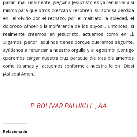
pasan mal
. Finalmente
, ¡seguir a Jesucristo es ya renunciar a sí
mismo
para que otros crezcan y recobre
n su sonrisa perdida
en el olvido
por el rechazo,
por
el maltrato, la soledad,
el
doloroso cáncer o
la indiferencia de los suyos!.
..
Entonces, s
i
realmente creemos en
Jesucristo,
actuemos
como en Él.
D
igamos:
¡
Señor, aquí nos tienes porque queremos seguirte,
ayúdanos a renunciar a nuestro orgullo y al egoísmo
!
¡
Contigo
queremos cargar nuestra cruz para
que día tras día amemos
como tú
amas y actuemos conforme a
nuestra fe en Dios!
¡Así sea! Amen…
P. BOLIVAR
PALUKU
L.,
AA
Relacionado