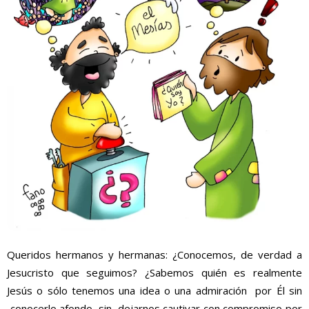
Queridos hermanos y hermanas:
¿Conocemos, de verdad a
Jesucristo
que seguimos? ¿Sabemos quién
es
realmente
Jesús o só
lo tenemos una idea o una admirac
ión por Él sin
conocerlo
a
fo
ndo
, sin dejarnos cautivar
con
compromiso
por