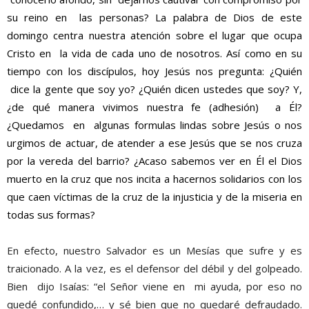
su reino en
las personas
?
La palabra de Dios de este
domingo
centra nuestra atención sobre
el lugar que ocu
pa
Cristo en la vida de cada uno de nosotros
. Así como en su
tiempo con los discípulos, hoy Jesús nos pregunta:
¿Quién
dice la gente que soy yo?
¿Quién dicen ustedes que soy?
Y,
¿de qué manera vivimos nuestra
fe (
adhesión
)
a Él?
¿Quedamos en algunas formulas lindas sobre Jesús o nos
urgimos de actuar, de atender a ese Jesús que se nos cruza
por la vereda del barrio?
¿Acaso sabemos ver en
Él el Dios
muerto
en
la cruz que nos incita a hacernos solidarios con los
que caen víctimas de la cruz de la
injusticia y de la miseria en
todas sus formas?
En efecto,
nuestro Salvador es un Mesías que sufre y es
traicionado. A la vez
, es el defensor
del débil y del
go
lpeado.
Bien dijo Isaías: “el
Señor viene en mi ayuda, por eso no
quedé confundido,… y sé bien que no quedaré defraudado
.