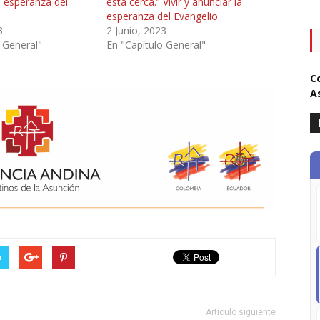
a esperanza del
está cerca.” Vivir y anunciar la
esperanza del Evangelio
3
2 Junio, 2023
 General"
En "Capítulo General"
C
A
r
Artículo siguiente