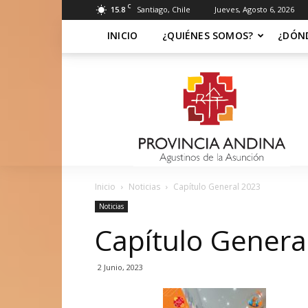
C
15.8
Santiago, Chile
Jueves, Agosto 6, 2026
INICIO
¿QUIÉNES SOMOS?
¿DÓN
Soy
Asuncionista
Inicio
Noticias
Capítulo General 2023
Noticias
Capítulo Genera
2 Junio, 2023