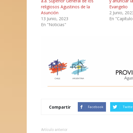
a.a. Superior General de los
y anunciar l
religiosos Agustinos de la
Evangelio
Asunción
2 Junio, 202
13 Junio, 2023
En "Capítulo
En "Noticias"
Compartir
Facebook
Twitte
Artículo anterior