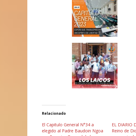
Relacionado
El Capitulo General N°34 a
EL DIARIO 
elegido al Padre Baudoin Ngoa
Reino de Dio