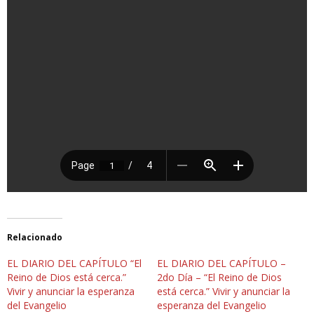
Relacionado
EL DIARIO DEL CAPÍTULO “El
EL DIARIO DEL CAPÍTULO –
Reino de Dios está cerca.”
2do Día – “El Reino de Dios
Vivir y anunciar la esperanza
está cerca.” Vivir y anunciar la
del Evangelio
esperanza del Evangelio