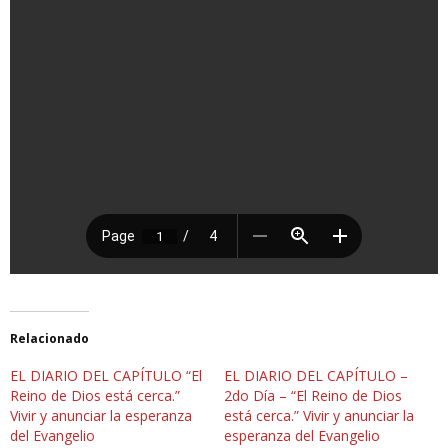
Relacionado
EL DIARIO DEL CAPÍTULO “El
EL DIARIO DEL CAPÍTULO –
Reino de Dios está cerca.”
2do Día – “El Reino de Dios
Vivir y anunciar la esperanza
está cerca.” Vivir y anunciar la
del Evangelio
esperanza del Evangelio