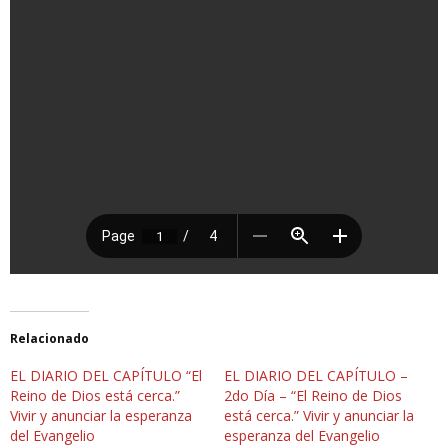
Relacionado
EL DIARIO DEL CAPÍTULO “El
EL DIARIO DEL CAPÍTULO –
Reino de Dios está cerca.”
2do Día – “El Reino de Dios
Vivir y anunciar la esperanza
está cerca.” Vivir y anunciar la
del Evangelio
esperanza del Evangelio