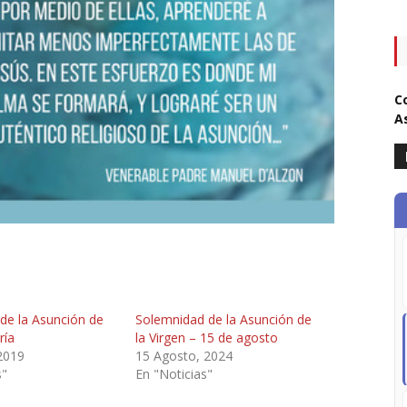
C
A
de la Asunción de
Solemnidad de la Asunción de
ría
la Virgen – 15 de agosto
2019
15 Agosto, 2024
s"
En "Noticias"