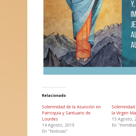
Relacionado
Solemnidad de la Asunción en
Solemnidad 
Parroquia y Santuario de
la Virgen Ma
Lourdes
15 Agosto, 
14 Agosto, 2019
En "Homilía
En "Noticias"