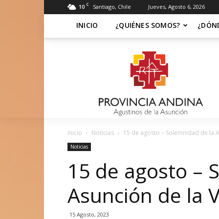
C
10
Santiago, Chile
Jueves, Agosto 6, 2026
INICIO
¿QUIÉNES SOMOS?
¿DÓN
Soy
Asuncionista
Inicio
Noticias
15 de agosto – Solemnidad de la As
Noticias
15 de agosto – 
Asunción de la V
15 Agosto, 2023