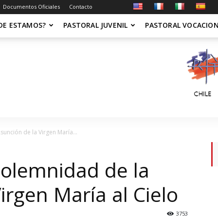
Documentos Oficiales
Contacto
DE ESTAMOS?
PASTORAL JUVENIL
PASTORAL VOCACIO
unción de la Virgen María...
Solemnidad de la
irgen María al Cielo
3753