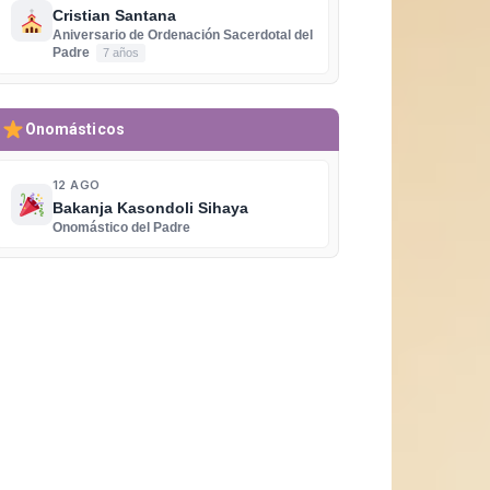
Cristian Santana
Aniversario de Ordenación Sacerdotal del
Padre
7 años
Onomásticos
12 AGO
Bakanja Kasondoli Sihaya
Onomástico del Padre