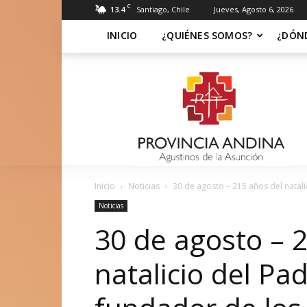
C
13.4
Santiago, Chile
Jueves, Agosto 6, 2026
INICIO
¿QUIÉNES SOMOS?
¿DÓN
Soy
Asuncionista
Inicio
Noticias
30 de agosto – 215 años del natali
Noticias
30 de agosto – 
natalicio del Pad