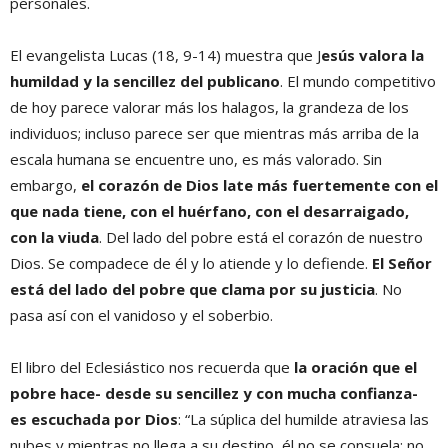
personales.
El evangelista Lucas (18, 9-14) muestra que J
esús valora la
humildad y la sencillez del publicano
. El mundo competitivo
de hoy parece valorar más los halagos, la grandeza de los
individuos; incluso parece ser que mientras más arriba de la
escala humana se encuentre uno, es más valorado. Sin
embargo,
el corazón de Dios late más fuertemente con el
que nada tiene, con el huérfano, con el desarraigado,
con la viuda
. Del lado del pobre está el corazón de nuestro
Dios. Se compadece de él y lo atiende y lo defiende.
El Señor
está del lado del pobre que clama por su justicia
. No
pasa así con el vanidoso y el soberbio.
El libro del Eclesiástico nos recuerda que
la oración que el
pobre hace- desde su sencillez y con mucha confianza-
es escuchada por Dios
: “La súplica del humilde atraviesa las
nubes y mientras no llega a su destino, él no se consuela: no