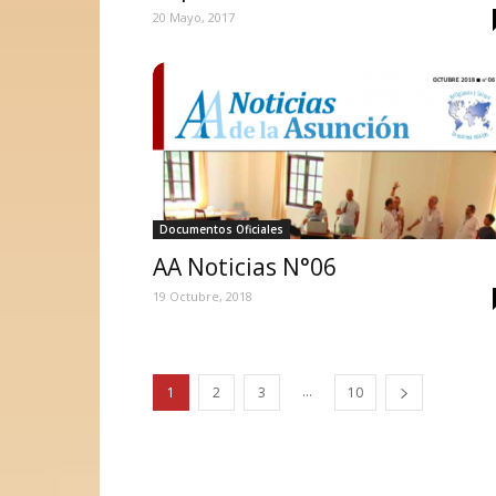
20 Mayo, 2017
Documentos Oficiales
AA Noticias N°06
19 Octubre, 2018
...
1
2
3
10