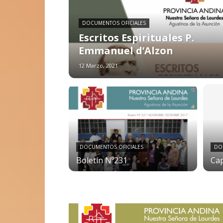
DOCUMENTOS OFICIALES
Escritos Espirituales P.
Emmanuel d’Alzon
12 Marzo, 2021
DOCUMENTOS OFICIALES
DO
Boletín Nº231
Cap