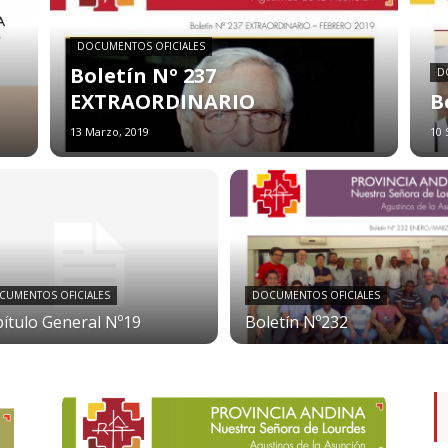
DOCUMENTOS OFICIALES
Boletín Nº 237
D
EXTRAORDINARIO
B
13 Marzo, 2019
10 
CUMENTOS OFICIALES
DOCUMENTOS OFICIALES
ítulo General Nº19
Boletín Nº232