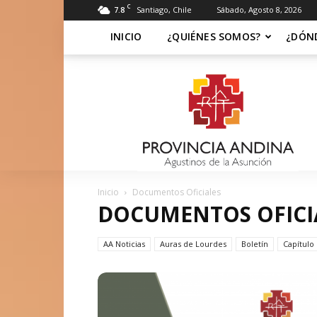
C
7.8
Santiago, Chile
Sábado, Agosto 8, 2026
INICIO
¿QUIÉNES SOMOS?
¿DÓN
Soy
Asuncionista
Inicio
Documentos Oficiales
DOCUMENTOS OFICI
AA Noticias
Auras de Lourdes
Boletín
Capítulo