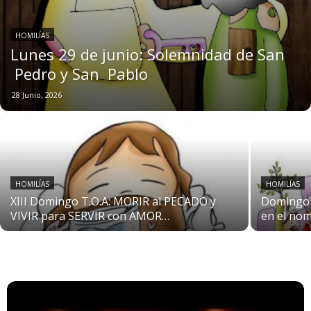
HOMILÍAS
Lunes 29 de junio: Solemnidad de San
Pedro y San Pablo
28 Junio, 2026
HOMILÍAS
HOMILÍAS
XIII Domingo T.O.A: MORIR al PECADO y
Domingo R
VIVIR para SERVIR con AMOR…
en el nom