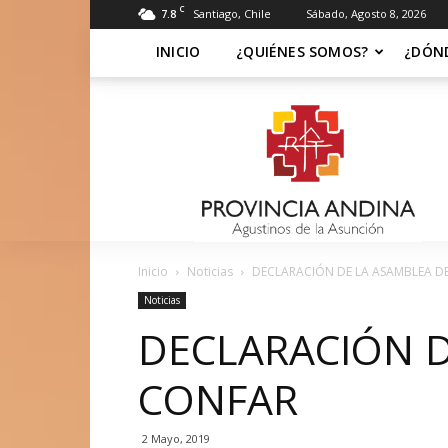
C
7.8
Santiago, Chile
Sábado, Agosto 8, 2026
INICIO
¿QUIÉNES SOMOS?
¿DÓN
Soy
Asuncionista
Inicio
Noticias
DECLARACIÓN DE LA ASAMBLEA D
Noticias
DECLARACIÓN D
CONFAR
2 Mayo, 2019