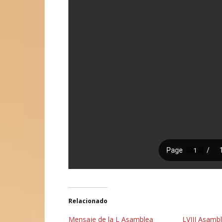
Relacionado
Mensaje de la L Asamblea
LVIII Asambl