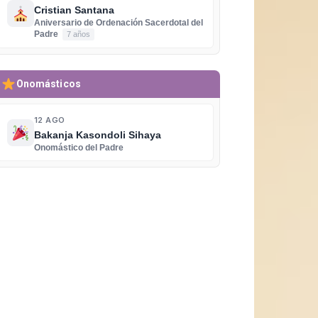
Cristian Santana
Aniversario de Ordenación Sacerdotal del
Padre
7 años
Onomásticos
12 AGO
Bakanja Kasondoli Sihaya
Onomástico del Padre