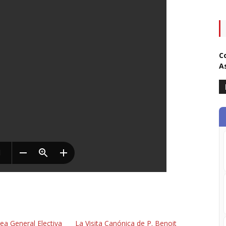
C
A
ea General Electiva
La Visita Canónica de P. Benoit