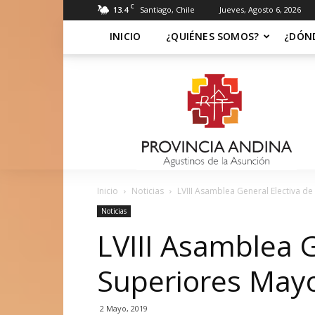
C
13.4
Santiago, Chile
Jueves, Agosto 6, 2026
INICIO
¿QUIÉNES SOMOS?
¿DÓN
Soy
Asuncionista
Inicio
Noticias
LVIII Asamblea General Electiva d
Noticias
LVIII Asamblea G
Superiores May
2 Mayo, 2019