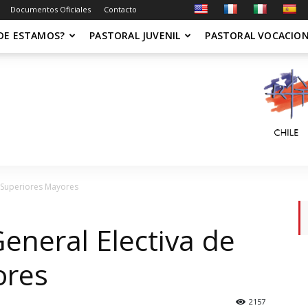
Documentos Oficiales
Contacto
DE ESTAMOS?
PASTORAL JUVENIL
PASTORAL VOCACIO
e Superiores Mayores
eneral Electiva de
ores
2157