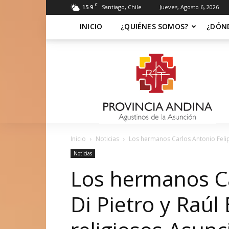
C
15.9
Santiago, Chile
Jueves, Agosto 6, 2026
INICIO
¿QUIÉNES SOMOS?
¿DÓN
Soy
Asuncionista
Inicio
Noticias
Los hermanos Carlos Antonio Felipe
Noticias
Los hermanos Ca
Di Pietro y Raúl