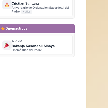
Cristian Santana
Aniversario de Ordenación Sacerdotal del
Padre
7 años
Onomásticos
12 AGO
Bakanja Kasondoli Sihaya
Onomástico del Padre