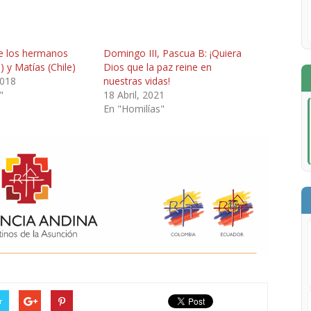
e los hermanos
Domingo III, Pascua B: ¡Quiera
) y Matías (Chile)
Dios que la paz reine en
2018
nuestras vidas!
"
18 Abril, 2021
En "Homilías"
r