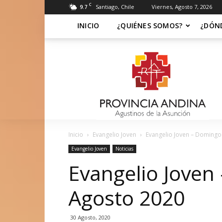
C
9.7
Santiago, Chile
Viernes, Agosto 7, 2026
INICIO
¿QUIÉNES SOMOS?
¿DÓN
Soy
Asuncionista
Inicio
Evangelio Joven
Evangelio Joven – Domingo
Evangelio Joven
Noticias
Evangelio Joven
Agosto 2020
30 Agosto, 2020