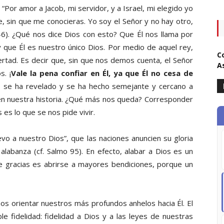
: “Por amor a Jacob, mi servidor, y a Israel, mi elegido yo
ne, sin que me conocieras. Yo soy el Señor y no hay otro,
4-6). ¿Qué nos dice Dios con esto? Que Él nos llama por
que Él es nuestro único Dios. Por medio de aquel rey,
C
ibertad. Es decir que, sin que nos demos cuenta, el Señor
A
. ¡
Vale la pena confiar en Él, ya que Él no cesa de
os se ha revelado y se ha hecho semejante y cercano a
en nuestra historia. ¿Qué más nos queda? Corresponder
 es lo que se nos pide vivir.
evo a nuestro Dios”, que las naciones anuncien su gloria
labanza (cf. Salmo 95). En efecto, alabar a Dios es un
e gracias es abrirse a mayores bendiciones, porque un
s orientar nuestros más profundos anhelos hacia Él. El
e fidelidad: fidelidad a Dios y a las leyes de nuestras