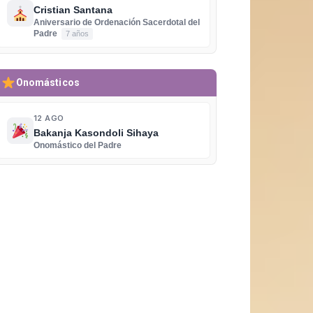
Cristian Santana
Aniversario de Ordenación Sacerdotal del
Padre
7 años
Onomásticos
12 AGO
Bakanja Kasondoli Sihaya
Onomástico del Padre