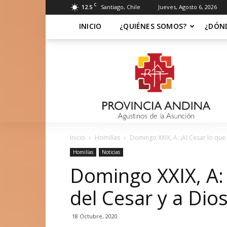
C
12.5
Santiago, Chile
Jueves, Agosto 6, 2026
INICIO
¿QUIÉNES SOMOS?
¿DÓN
Soy
Asuncionista
Inicio
Homilías
Domingo XXIX, A: ¡Al Cesar lo que e
Homilías
Noticias
Domingo XXIX, A: 
del Cesar y a Dio
18 Octubre, 2020