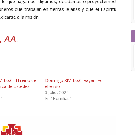
o
lo que hagamos, digamos, decidamos o proyectemos!
neros que trabajan en tierras lejanas y que el Espíritu
dicarse a la misión!
, AA.
 t.o.C: ¡El reino de
Domingo XIV, t.o.C: Vayan, yo
erca de Ustedes!
el envío
3 Julio, 2022
s"
En "Homilías"