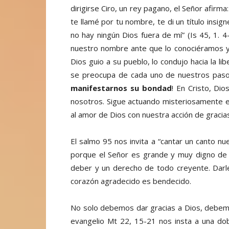
dirigirse Ciro, un rey pagano, el Señor afirma
te llamé por tu nombre, te di un título insig
no hay ningún Dios fuera de mí” (Is 45, 1. 
nuestro nombre ante que lo conociéramos y 
Dios guio a su pueblo, lo condujo hacia la l
se preocupa de cada uno de nuestros pasos
manifestarnos su bondad
! En Cristo, Di
nosotros. Sigue actuando misteriosamente 
al amor de Dios con nuestra acción de gracias
El salmo 95 nos invita a “cantar un canto nu
porque el Señor es grande y muy digno de a
deber y un derecho de todo creyente. Darl
corazón agradecido es bendecido.
No solo debemos dar gracias a Dios, debemo
evangelio Mt 22, 15-21 nos insta a una dobl