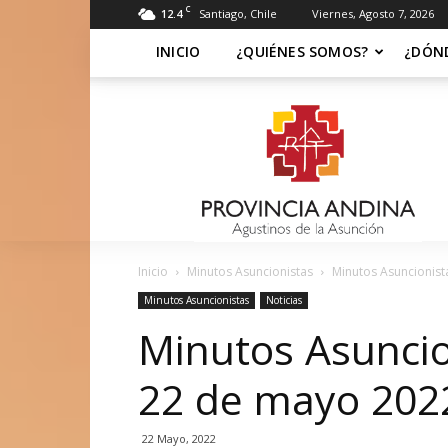
C
12.4
Santiago, Chile
Viernes, Agosto 7, 2026
INICIO
¿QUIÉNES SOMOS?
¿DÓN
Soy
Asuncionista
Inicio
Minutos Asuncionistas
Minutos Asuncionis
Minutos Asuncionistas
Noticias
Minutos Asunci
22 de mayo 202
22 Mayo, 2022