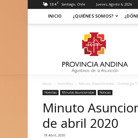
C
13.4
Santiago, Chile
Jueves, Agosto 6, 2026
INICIO
¿QUIÉNES SOMOS?
¿DÓN
Soy
Asuncionista
Inicio
Homilías
Minuto Asuncionista – Domingo 19
Homilías
Minutos Asuncionistas
Noticias
Minuto Asuncio
de abril 2020
18 Abril, 2020