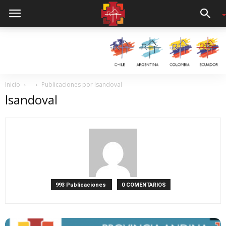
Inicio
-
Publicaciones por lsandoval
lsandoval
993 Publicaciones
0 COMENTARIOS